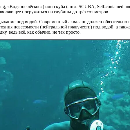
-lung, «Водяное лёгкое») или скуба (англ. SCUBA, Self-contained u
зволяющее погружаться на глубины до трёхсот метров.
дыхание под водой. Современный акваланг должен обязательно в
ояния невесомости (нейтральной плавучести) под водой, а также
ку, ведь всё, как обычно, не так просто.