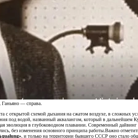
, Ганьяно — справа.
та с открытой схемой дыхания на сжатом воздухе, в сложных у
ия под водой, названный аквалангом, который в дальнейшем Ку
щая эволюция в глубоководном плавании. Современный дайвинг о
ись, без изменения основного принципа работы.Важно отметить 
Aqualung»
, и только на территории бывшего СССР оно стало об